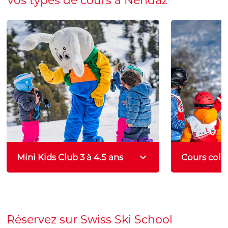
Vos types de cours à Nendaz
Mini Kids Club 3 à 4.5 ans
Cours colle
Initiation à la neige pour les enfants
Apprentissa
de 3 à 5 ans en compagnie de notre
groupe ga
meilleur ami Snowli.
également di
Réservez sur Swiss Ski School